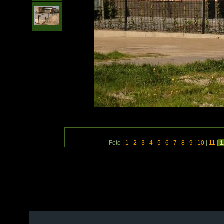
Foto |
1
|
2
|
3
|
4
|
5
|
6
|
7
|
8
|
9
|
10
|
11
|
1