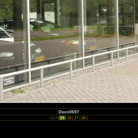
Dscn0697
«
|
<
|
25
|
26
|
27
|
28
|