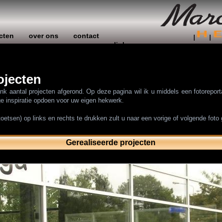
cten
over ons
contact
links
ojecten
link aantal projecten afgerond. Op deze pagina wil ik u middels een fotorepor
ige inspiratie opdoen voor uw eigen hekwerk.
toetsen) op links en rechts te drukken zult u naar een vorige of volgende foto
Gerealiseerde projecten