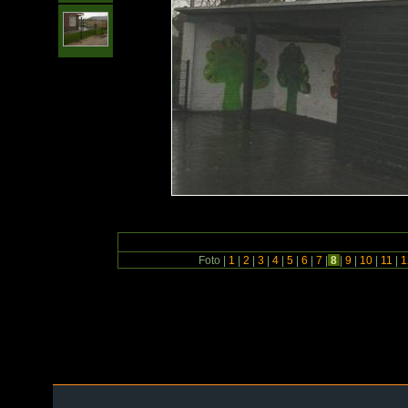
Foto |
1
|
2
|
3
|
4
|
5
|
6
|
7
|
8
|
9
|
10
|
11
|
1